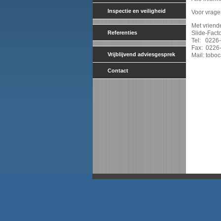
Inspectie en veiligheid
Voor vragen
Met vriende
Referenties
Slide-Facto
Tel: 0226
Fax: 0226
Vrijblijvend adviesgesprek
Mail: toboc
Contact