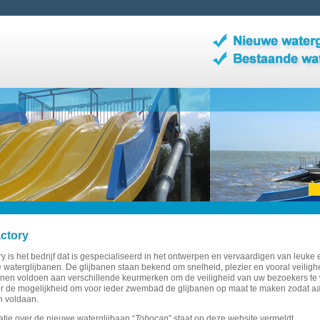
actory
ry is het bedrijf dat is gespecialiseerd in het ontwerpen en vervaardigen van leuke 
waterglijbanen. De glijbanen staan bekend om snelheid, plezier en vooral veiligh
anen voldoen aan verschillende keurmerken om de veiligheid van uw bezoekers te
er de mogelijkheid om voor ieder zwembad de glijbanen op maat te maken zodat aa
 voldaan.
atie over de nieuwe waterglijbaan “
Tobocan
” staat op deze website vermeldt.