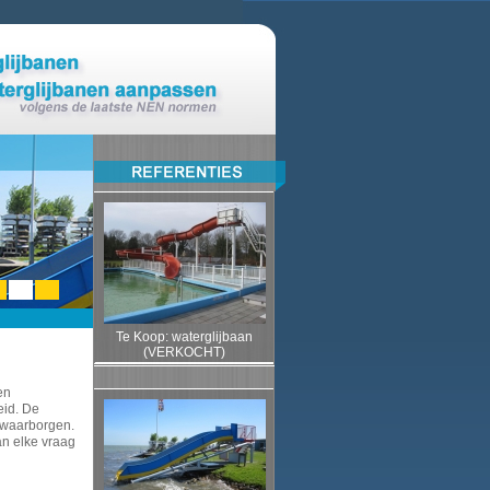
1
2
3
Te Koop: waterglijbaan
(VERKOCHT)
en
eid. De
 waarborgen.
n elke vraag