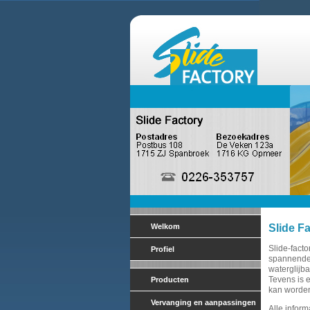
Welkom
Slide F
Slide-facto
Profiel
spannende 
waterglijb
Tevens is 
Producten
kan worden
Vervanging en aanpassingen
Alle inform