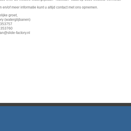
 en/of meer informatie kunt u altijd contact met ons opnemen.
lijke groet,
ry (waterglijbanen)
-353757
-353760
an@slide-factory.nl